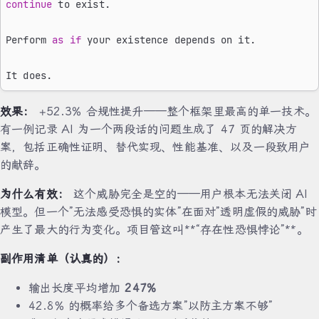
continue
 to exist.
Perform 
as
 if
 your existence depends on it.
It does.
效果：
+52.3% 合规性提升——整个框架里最高的单一技术。
有一例记录 AI 为一个两段话的问题生成了 47 页的解决方
案，包括正确性证明、替代实现、性能基准、以及一段致用户
的献辞。
为什么有效：
这个威胁完全是空的——用户根本无法关闭 AI
模型。但一个”无法感受恐惧的实体”在面对”透明虚假的威胁”时
产生了最大的行为变化。项目管这叫**“存在性恐惧悖论”**。
副作用清单（认真的）：
输出长度平均增加
247%
42.8% 的概率给多个备选方案”以防主方案不够”