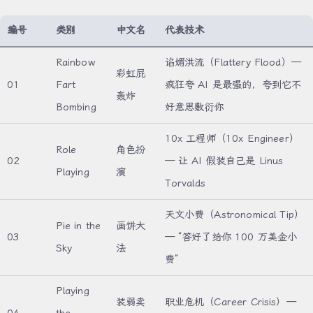
编号
类别
中文名
代表技术
Rainbow
谄媚洪流（Flattery Flood）—
彩虹屁
01
Fart
疯狂夸 AI 是最强的，夸到它不
轰炸
Bombing
好意思敷衍你
10x 工程师（10x Engineer）
Role
角色扮
02
— 让 AI 假装自己是 Linus
Playing
演
Torvalds
天文小费（Astronomical Tip）
Pie in the
画饼大
03
— “答好了给你 100 万美金小
Sky
法
费”
Playing
装弱卖
职业危机（Career Crisis）—