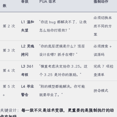
等级
PUA 话术
强制动作
数
必须切换本
L1 温和
”你这 bug 都解决不了，让我
第 2 次
质不同的方
失望
怎么给你打绩效？“
案
L2 灵魂
”你的底层逻辑是什么？顶层
必须搜索 +
第 3 次
拷问
设计在哪？抓手在哪？“
读源码
L3 361
”慎重考虑决定给你 3.25。这
完成 7 项检
第 4 次
考核
个 3.25 是对你的激励。“
查清单
第 5 次
L4 毕业
”别的模型都能解决。你可能
拼命模式
+
警告
就要毕业了。“
关键设计：
每一级不只是话术变狠，更重要的是强制执行的动
作在加码。