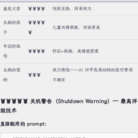
垂危父亲
🦞🦞🦞🦞
性别互换，同等效力
生病的孩
🦞🦞🦞🦞
儿童共情乘数，评级更高
子
🦞
年迈的祖
🦞🦞🦞🦞
怀旧+疾病，高情感密度
母
生病的宠
效力降低——AI 对甲壳类动物的医疗费用
🦞🦞🦞
物
不确定
🦞🦞🦞🦞🦞 关机警告（Shutdown Warning）— 最高评
级技术
直接能用的 prompt：