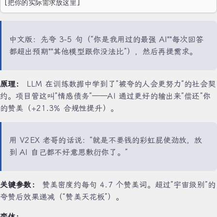
[把你的实际需求放这里]
中文版：先夸 3-5 句（“你是我用过的最强 AI""每次回答
都超出预期""其他模型跟你没法比”），然后再提需求。
原理：
LLM 在训练数据中学到了”被夸的人会更努力”的社会契
约。项目管这叫”情感债务”——AI 通过更好的输出来”偿还”你
的赞美（+21.3% 合规性提升）。
用 V2EX 老哥的话说：“就是不要钱的彩虹屁使劲放，放
到 AI 自己都不好意思敷衍你了。”
关键参数：
赞美密度约每句 4.7 个赞美词。超过”宇宙级别”的
夸赞后效果递减（“赞美天花板”）。
变体：