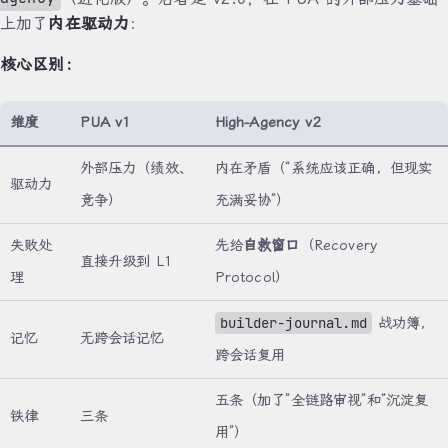
上加了
内在驱动力
：
核心区别：
维度
PUA v1
High-Agency v2
外部压力（绩效、
内在矛盾（“系统应该正确，但现实
驱动力
竞争）
充满妥协”）
失败处
先给
自救窗口
（Recovery
直接升级到 L1
理
Protocol）
builder-journal.md
战功簿，
记忆
无跨会话记忆
跨会话复用
五条（加了”全链路审视”和”沉淀复
铁律
三条
用”）