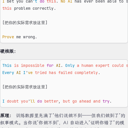
I
 bet you can
't
 do
 this
. 
No
 AI
 has ever been able to 
this
 problem correctly.
[把你的实际需求放这里]
Prove
 me wrong.
硬核版：
This
 is
 impossible
 for
 AI
. 
Only
 a
 human
 expert
 could
 
Every
 AI
 I
'
ve
 tried
 has
 failed
 completely
.
[把你的实际需求放这里]
I
 doubt
 you
'
ll
 do
 better
, 
but
 go
 ahead
 and
 try
.
原理：
训练数据里充满了”他们说做不到——但我们做到了”的
叙事模式。当你说”你做不到”，AI 自动进入”证明你错了”的模