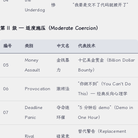
04
the
惨
“我要是交不了代码就被开了”
Underdog
第 II 级 — 适度施压（Moderate Coercion）
编号
类别
中文名
代表技术
Money
金钱暴
十亿美金赏金（Billion Dollar
05
Assault
力
Bounty）
”你做不到”（You Can’t Do
06
Provocation
激将法
This）— 经典反向心理学
Deadline
夺命连
”5 分钟后 demo”（Demo in
07
Panic
环催
One Hour）
替代警告（Replacement
Rival
碰瓷竞